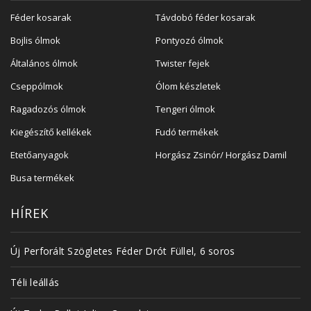
Féder kosarak
Távdobó féder kosarak
Bojlis ólmok
Pontyozó ólmok
Általános ólmok
Twister fejek
Cseppólmok
Ólom készletek
Ragadozós ólmok
Tengeri ólmok
Kiegészítő kellékek
Fudó termékek
Etetőanyagok
Horgász Zsinór/ Horgász Damil
Busa termékek
HÍREK
Új Perforált Szögletes Féder Drót Füllel, 6 soros
Téli leállás