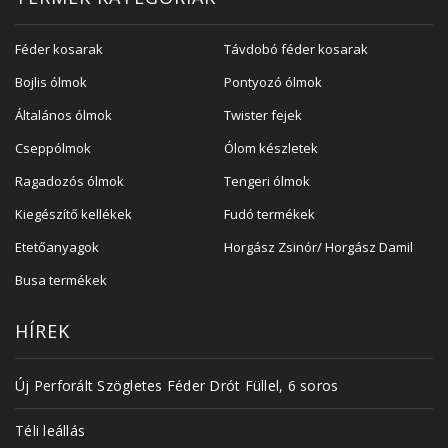
Féder kosarak
Távdobó féder kosarak
Bojlis ólmok
Pontyozó ólmok
Általános ólmok
Twister fejek
Cseppólmok
Ólom készletek
Ragadozós ólmok
Tengeri ólmok
Kiegészítő kellékek
Fudó termékek
Etetőanyagok
Horgász Zsinór/ Horgász Damil
Busa termékek
HÍREK
Új Perforált Szögletes Féder Drót Füllel, 6 soros
Téli leállás