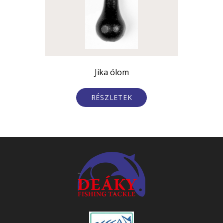
Jika ólom
Deáky 
RÉSZLETEK