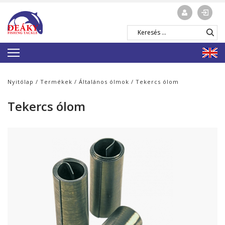
Nyitólap
/
Termékek
/
Általános ólmok
/ Tekercs ólom
Tekercs ólom