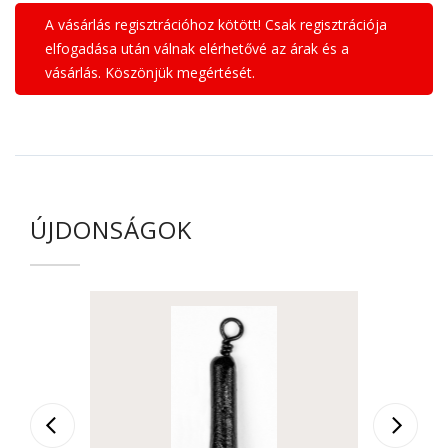
A vásárlás regisztrációhoz kötött! Csak regisztrációja
elfogadása után válnak elérhetővé az árak és a
vásárlás. Köszönjük megértését.
ÚJDONSÁGOK