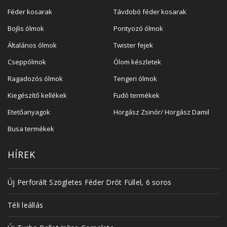
Féder kosarak
Távdobó féder kosarak
Bojlis ólmok
Pontyozó ólmok
Általános ólmok
Twister fejek
Cseppólmok
Ólom készletek
Ragadozós ólmok
Tengeri ólmok
Kiegészítő kellékek
Fudó termékek
Etetőanyagok
Horgász Zsinór/ Horgász Damil
Busa termékek
HÍREK
Új Perforált Szögletes Féder Drót Füllel, 6 soros
Téli leállás